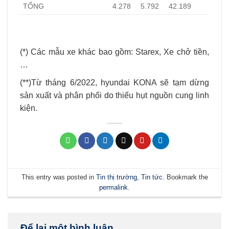
TỔNG
4.278
5.792
42.189
(*) Các mẫu xe khác bao gồm: Starex, Xe chở tiền,
…
(**)Từ tháng 6/2022, hyundai KONA sẽ tạm dừng
sản xuất và phân phối do thiếu hụt nguồn cung linh
kiện.
This entry was posted in
Tin thị trường
,
Tin tức
. Bookmark the
permalink
.
Để lại một bình luận