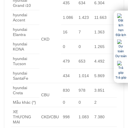
hyundai
435
634
6.304
Grand i10
hyundai
1.086
1.423
11.663
Accent
hyundai
16
7
1.363
Elantra
Đặt lịch
CKD
hyundai
0
0
1.265
KONA
Dự toán
hyundai
479
653
4.492
Tucson
hyundai
434
1.014
5.869
Trả góp
SantaFe
hyundai
830
978
3.851
Creta
CBU
Mẫu khác (*)
0
0
2
XE
THƯƠNG
CKD/CBU
998
1.083
7.380
MẠI