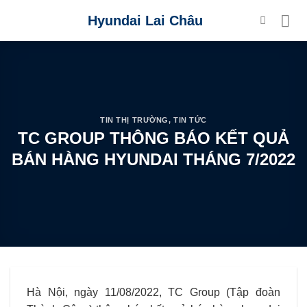
Skip
Hyundai Lai Châu
to
content
TIN THỊ TRƯỜNG
,
TIN TỨC
TC GROUP THÔNG BÁO KẾT QUẢ
BÁN HÀNG HYUNDAI THÁNG 7/2022
Hà Nội, ngày 11/08/2022, TC Group (Tập đoàn