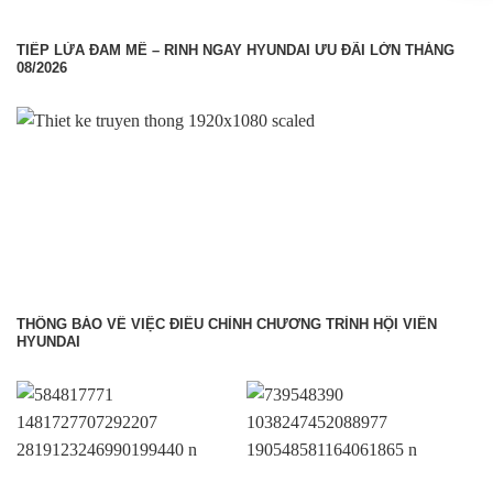
TIẾP LỬA ĐAM MÊ – RINH NGAY HYUNDAI ƯU ĐÃI LỚN THÁNG
08/2026
THÔNG BÁO VỀ VIỆC ĐIỀU CHỈNH CHƯƠNG TRÌNH HỘI VIÊN
HYUNDAI