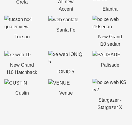
All new
Creta
Accent
Elantra
Santa Fe
Tucson
New Grand
i10 sedan
New Grand
Palisade
IONIQ 5
i10 Hatchback
Custin
Venue
Stargazer -
Stargazer X