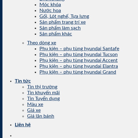
Móc khóa
Nước hoa
Gối, Lót nghế, Tựa lưng
Sản phẩm trang trí xe
Sản phẩm làm sạch
Sản phẩm khác
Theo dòng xe
Phụ kiện – phụ tùng hyundai Santafe
Phụ kiện – phụ tùng hyundai Tucson
Phụ kiện – phụ tùng hyundai Accent
Phụ kiện – phụ tùng hyundai Elantra
Phụ kiện – phụ tùng hyundai Grand
Tin tức
Tin thị trường
Tin khuyến mãi
Tin Tuyển dụng
Màu xe
Giá xe
Giá lăn bánh
Liên hệ