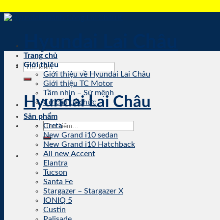
Skip
to
content
Hyundai Lai Châu
Trang chủ
Giới thiệu
Tìm
Giới thiệu về Hyundai Lai Châu
kiếm:
Giới thiệu TC Motor
Tầm nhìn – Sứ mệnh
Hyundai Lai Châu
Cơ cấu tổ chức
Sản phẩm
Tìm
Creta
kiếm:
New Grand i10 sedan
New Grand i10 Hatchback
All new Accent
Elantra
Tucson
Santa Fe
Stargazer – Stargazer X
IONIQ 5
Custin
Palisade