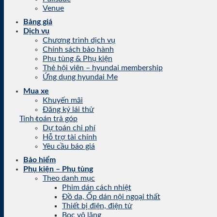
Venue
Bảng giá
Dịch vụ
Chương trình dịch vụ
Chính sách bảo hành
Phụ tùng & Phụ kiện
Thẻ hội viên – hyundai membership
Ứng dụng hyundai Me
Mua xe
Khuyến mãi
Đăng ký lái thử
Tính toán trả góp
Dự toán chi phí
Hỗ trợ tài chính
Yêu cầu báo giá
Bảo hiểm
Phụ kiện – Phụ tùng
Theo danh mục
Phim dán cách nhiệt
Đồ da, Ốp dán nội ngoại thất
Thiết bị điện, điện tử
Bọc vô lăng