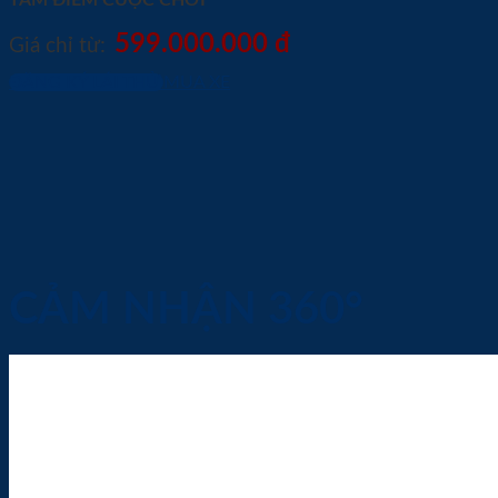
TÂM ĐIỀM CUỘC CHƠI
599.000.000 đ
Giá chỉ từ:
ĐĂNG KÝ LÁI THỬ
MUA XE
CẢM NHẬN 360°