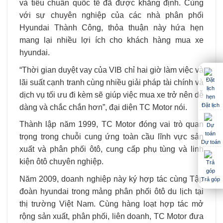
và tiêu chuẩn quốc tế đã được khẳng định. Cùng
với sự chuyên nghiệp của các nhà phân phối
Hyundai Thành Công, thỏa thuận này hứa hẹn
mang lại nhiều lợi ích cho khách hàng mua xe
hyundai.
“Thời gian duyệt vay của VIB chỉ hai giờ làm việc và
lãi suất cạnh tranh cùng nhiều giải pháp tài chính và
dịch vụ tối ưu đi kèm sẽ giúp việc mua xe trở nên dễ
Đặt lịch
dàng và chắc chắn hơn”, đại diện TC Motor nói.
Thành lập năm 1999, TC Motor đóng vai trò quan
trọng trong chuỗi cung ứng toàn cầu lĩnh vực sản
Dự toán
xuất và phân phối ôtô, cung cấp phụ tùng và linh
kiện ôtô chuyên nghiệp.
Năm 2009, doanh nghiệp này ký hợp tác cùng Tập
Trả góp
đoàn hyundai trong mảng phân phối ôtô du lịch tại
thị trường Việt Nam. Cùng hàng loạt hợp tác mở
rộng sản xuất, phân phối, liên doanh, TC Motor đưa