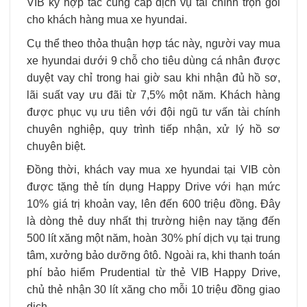
VIB ký hợp tác cung cấp dịch vụ tài chính trọn gói
cho khách hàng mua xe hyundai.
Cụ thể theo thỏa thuận hợp tác này, người vay mua
xe hyundai dưới 9 chỗ cho tiêu dùng cá nhân được
duyệt vay chỉ trong hai giờ sau khi nhận đủ hồ sơ,
lãi suất vay ưu đãi từ 7,5% một năm. Khách hàng
được phục vụ ưu tiên với đội ngũ tư vấn tài chính
chuyên nghiệp, quy trình tiếp nhận, xử lý hồ sơ
chuyên biệt.
Đồng thời, khách vay mua xe hyundai tại VIB còn
được tặng thẻ tín dụng Happy Drive với hạn mức
10% giá trị khoản vay, lên đến 600 triệu đồng. Đây
là dòng thẻ duy nhất thị trường hiện nay tặng đến
500 lít xăng một năm, hoàn 30% phí dịch vụ tại trung
tâm, xưởng bảo dưỡng ôtô. Ngoài ra, khi thanh toán
phí bảo hiểm Prudential từ thẻ VIB Happy Drive,
chủ thẻ nhận 30 lít xăng cho mỗi 10 triệu đồng giao
dịch.