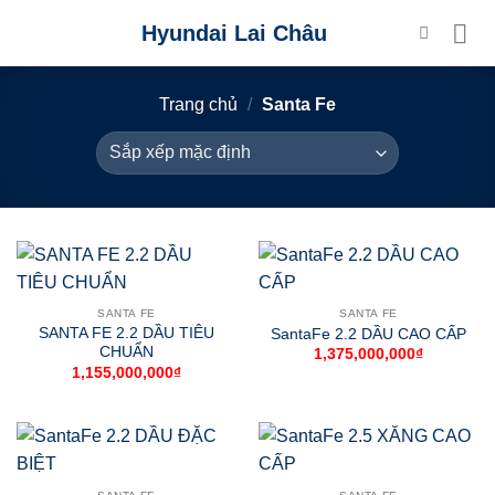
Skip
Hyundai Lai Châu
to
content
Trang chủ
/
Santa Fe
SANTA FE
SANTA FE
SANTA FE 2.2 DẦU TIÊU
SantaFe 2.2 DẦU CAO CẤP
CHUẨN
1,375,000,000
₫
1,155,000,000
₫