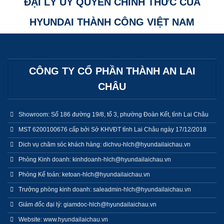
ĐẠI LÝ ỦY QUYỀN CHÍNH THỨC CỦA
HYUNDAI THÀNH CÔNG VIỆT NAM
CÔNG TY CỔ PHẦN THÀNH AN LAI
CHÂU
Showroom: Số 186 đường 19/8, tổ 3, phường Đoàn Kết, tỉnh Lai Châu
MST 6200100676 cấp bởi Sở KHVĐT tỉnh Lai Châu ngày 17/12/2018
Dich vụ chăm sóc khách hàng: dichvu-hlch@hyundailaichau.vn
Phòng Kinh doanh: kinhdoanh-hlch@hyundailaichau.vn
Phòng Kế toán: ketoan-hlch@hyundailaichau.vn
Trưởng phòng kinh doanh: saleadmin-hlch@hyundailaichau.vn
Giám đốc đại lý: giamdoc-hlch@hyundailaichau.vn
Website: www.hyundailaichau.vn