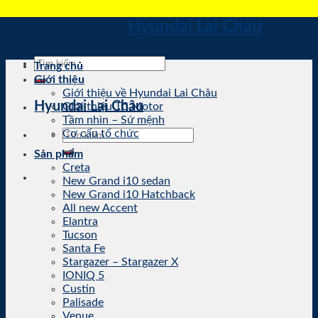
Skip
Hyundai Lai Châu
to
content
Tìm
Trang chủ
kiếm:
Giới thiệu
Giới thiệu về Hyundai Lai Châu
Hyundai Lai Châu
Giới thiệu TC Motor
Tầm nhìn – Sứ mệnh
Tìm
Cơ cấu tổ chức
kiếm:
Sản phẩm
Creta
New Grand i10 sedan
New Grand i10 Hatchback
All new Accent
Elantra
Tucson
Santa Fe
Stargazer – Stargazer X
IONIQ 5
Custin
Palisade
Venue