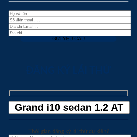
ĐĂNG KÝ LÁI THỬ
Thời gian đăng ký lái thử dự kiến?