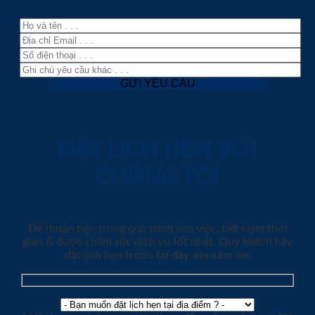
ĐẶT LỊCH HẸN VỚI
CHÚNG TÔI
Để thuận tiện trong quá trình làm việc, tiết kiệm thời
gian & được chăm sóc dịch vụ tốt nhất. Quý khách hãy
đặt lịch hẹn trước tại đây, xin cảm ơn!