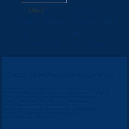
http://
www.hyundailaichau.vn
HYUNDAI THÀNH CÔNG LAI CHÂU
ĐẠI LÝ ỦY QUYỀN CHÍNH THỨC CỦA
HYUNDAI THÀNH CÔNG VIỆT NAM
CÔNG TY CỔ PHẦN THÀNH AN LAI CHÂU
Showroom: Số 186 đường 19/8, tổ 3, phường Đoàn Kết, tỉnh Lai Châu
MST 6200100676 cấp bởi Sở KHVĐT tỉnh Lai Châu ngày 17/12/2018
Dich vụ chăm sóc khách hàng: dichvu-hlch@hyundailaichau.vn
Phòng Kinh doanh: kinhdoanh-hlch@hyundailaichau.vn
Phòng Kế toán: ketoan-hlch@hyundailaichau.vn
Trưởng phòng kinh doanh: saleadmin-hlch@hyundailaichau.vn
Giám đốc đại lý: giamdoc-hlch@hyundailaichau.vn
Website: www.hyundailaichau.vn