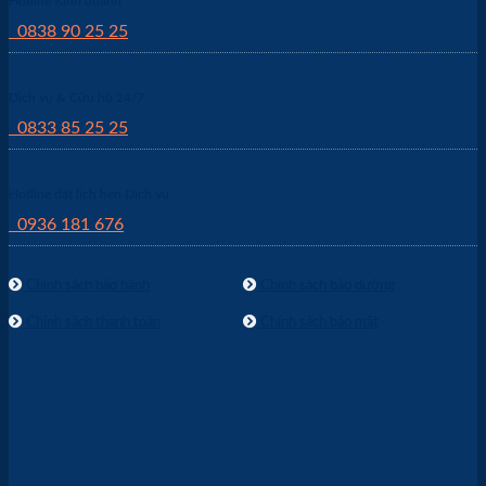
Hotline Kinh doanh
0838 90 25 25
Dịch vụ & Cứu hộ 24/7
0833 85 25 25
Hotline đặt lịch hẹn Dịch vụ
0936 181 676
Chính sách bảo hành
Chính sách bảo dưỡng
Chính sách thanh toán
Chính sách bảo mật