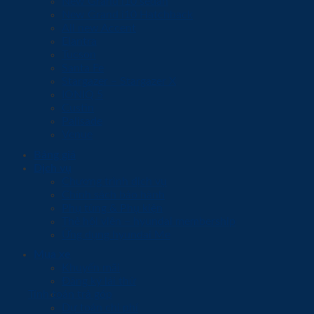
New Grand i10 sedan
New Grand i10 Hatchback
All new Accent
Elantra
Tucson
Santa Fe
Stargazer – Stargazer X
IONIQ 5
Custin
Palisade
Venue
Bảng giá
Dịch vụ
Chương trình dịch vụ
Chính sách bảo hành
Phụ tùng & Phụ kiện
Thẻ hội viên – hyundai membership
Ứng dụng hyundai Me
Mua xe
Khuyến mãi
Đăng ký lái thử
Tính toán trả góp
Dự toán chi phí