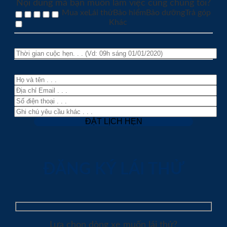
Nội dung mà bạn muốn làm việc cùng chúng tôi?
Mua xe
Lái thử
Bảo hiểm
Bảo dưỡng
Trả góp
Khác
ĐĂNG KÝ LÁI THỬ
Lựa chọn dòng xe muốn lái thử?