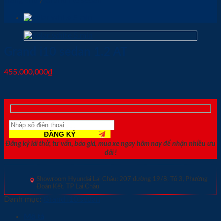
Trang chủ
/
Grand i10 sedan
Grand i10 sedan 1.2 AT
455,000,000
₫
Đăng ký lái thử, tư vấn, báo giá, mua xe ngay hôm nay để nhận nhiều ưu
đãi !
Showroom Hyundai Lai Châu: 207 đường 19/8, Tổ 3, Phường
Đoàn Kết, TP Lai Châu
Danh mục:
Grand i10 sedan
Mô tả