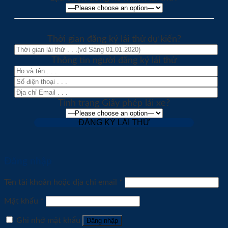
Thời gian đăng ký lái thử dự kiến?
Thông tin người đăng ký lái thử
Tình trạng Giấy phép lái xe?
Đăng nhập
Tên tài khoản hoặc địa chỉ email
*
Mật khẩu
*
Ghi nhớ mật khẩu
Đăng nhập