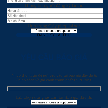
Thông tin người đăng ký lái thử
Tình trạng Giấy phép lái xe?
YÊU CẦU BÁO GIÁ
Nhập thông tin để gửi yêu cầu tải báo giá đầy đủ &
Chính sách về giá cạnh tranh nhất thị trường!
Lựa chọn dòng xe cần tải Báo giá đầy đủ