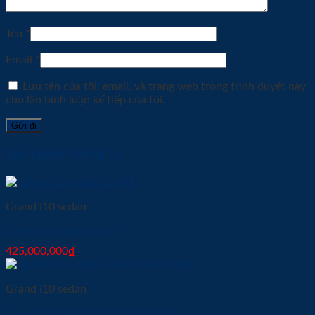
Tên
*
Email
*
Lưu tên của tôi, email, và trang web trong trình duyệt này
cho lần bình luận kế tiếp của tôi.
Sản phẩm tương tự
Grand i10 sedan
Grand i10 sedan 1.2 MT
425,000,000
₫
Grand i10 sedan
Grand i10 sedan 1.2 MT tiêu chuẩn