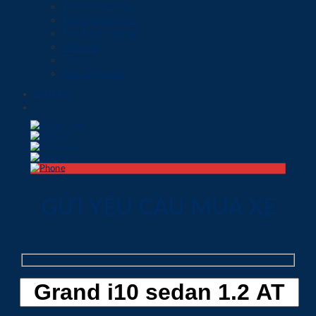
Tin thị trường
Tin khuyến mãi
Tin Tuyển dụng
Màu xe
Giá xe
Giá lăn bánh
Liên hệ
GỬI YÊU CẦU MUA XE