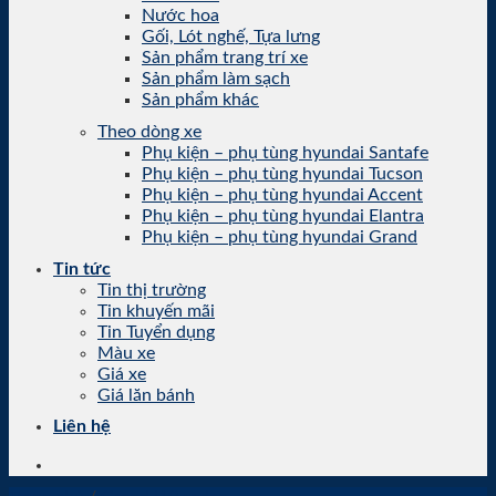
Nước hoa
Gối, Lót nghế, Tựa lưng
Sản phẩm trang trí xe
Sản phẩm làm sạch
Sản phẩm khác
Theo dòng xe
Phụ kiện – phụ tùng hyundai Santafe
Phụ kiện – phụ tùng hyundai Tucson
Phụ kiện – phụ tùng hyundai Accent
Phụ kiện – phụ tùng hyundai Elantra
Phụ kiện – phụ tùng hyundai Grand
Tin tức
Tin thị trường
Tin khuyến mãi
Tin Tuyển dụng
Màu xe
Giá xe
Giá lăn bánh
Liên hệ