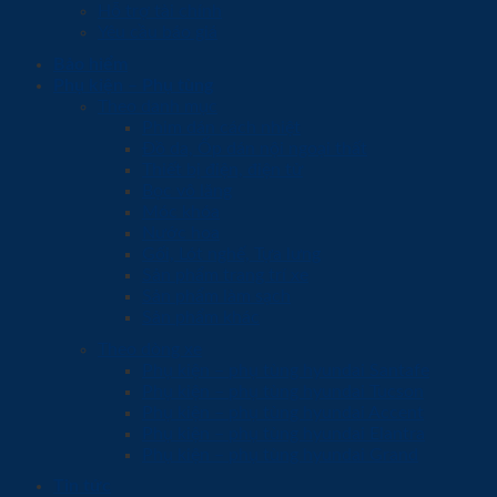
Hỗ trợ tài chính
Yêu cầu báo giá
Bảo hiểm
Phụ kiện – Phụ tùng
Theo danh mục
Phim dán cách nhiệt
Đồ da, Ốp dán nội ngoại thất
Thiết bị điện, điện tử
Bọc vô lăng
Móc khóa
Nước hoa
Gối, Lót nghế, Tựa lưng
Sản phẩm trang trí xe
Sản phẩm làm sạch
Sản phẩm khác
Theo dòng xe
Phụ kiện – phụ tùng hyundai Santafe
Phụ kiện – phụ tùng hyundai Tucson
Phụ kiện – phụ tùng hyundai Accent
Phụ kiện – phụ tùng hyundai Elantra
Phụ kiện – phụ tùng hyundai Grand
Tin tức