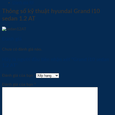
Đánh giá (0)
Thông số kỹ thuật hyundai Grand i10
sedan 1.2 AT
Đánh giá
Chưa có đánh giá nào.
Hãy là người đầu tiên nhận xét “Grand i10 sedan
1.2 AT”
Đánh giá của bạn
*
Đánh giá của bạn
*