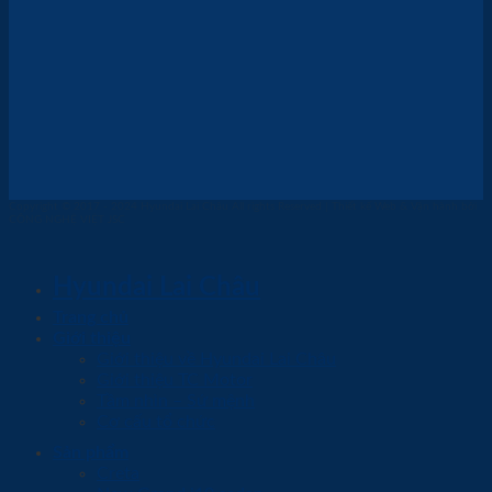
Copyright © 2017 - 2024 Hyundai Lai Châu All rights Reserved | Thiết kế Web & Vận hành bởi
CÔNG NGHỆ VIỆT JSC
Hyundai Lai Châu
Trang chủ
Giới thiệu
Giới thiệu về Hyundai Lai Châu
Giới thiệu TC Motor
Tầm nhìn – Sứ mệnh
Cơ cấu tổ chức
Sản phẩm
Creta