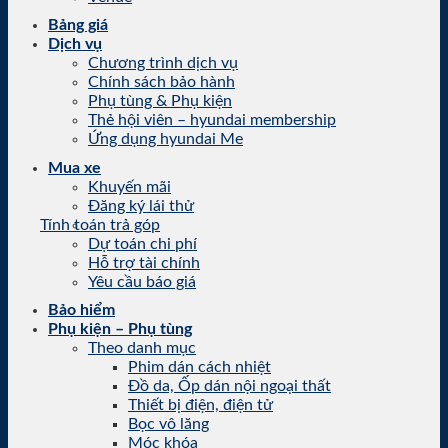
Bảng giá
Dịch vụ
Chương trình dịch vụ
Chính sách bảo hành
Phụ tùng & Phụ kiện
Thẻ hội viên – hyundai membership
Ứng dụng hyundai Me
Mua xe
Khuyến mãi
Đăng ký lái thử
Tính toán trả góp
Dự toán chi phí
Hỗ trợ tài chính
Yêu cầu báo giá
Bảo hiểm
Phụ kiện – Phụ tùng
Theo danh mục
Phim dán cách nhiệt
Đồ da, Ốp dán nội ngoại thất
Thiết bị điện, điện tử
Bọc vô lăng
Móc khóa