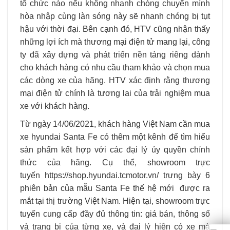
tổ chức nào nếu không nhanh chóng chuyển mình
hòa nhập cùng làn sóng này sẽ nhanh chóng bị tụt
hậu với thời đại. Bên cạnh đó, HTV cũng nhận thấy
những lợi ích mà thương mại điện tử mang lại, công
ty đã xây dựng và phát triển nền tảng riêng dành
cho khách hàng có nhu cầu tham khảo và chọn mua
các dòng xe của hãng. HTV xác định rằng thương
mại điện tử chính là tương lai của trải nghiệm mua
xe với khách hàng.
Từ ngày 14/06/2021, khách hàng Việt Nam cần mua
xe hyundai Santa Fe có thêm một kênh để tìm hiểu
sản phẩm kết hợp với các đại lý ủy quyền chính
thức của hãng. Cụ thể, showroom trực
tuyến https://shop.hyundai.tcmotor.vn/ trưng bày 6
phiên bản của mẫu Santa Fe thế hệ mới được ra
mắt tại thị trường Việt Nam. Hiện tại, showroom trực
tuyến cung cấp đầy đủ thông tin: giá bán, thông số
và trang bị của từng xe, và đại lý hiện có xe mà