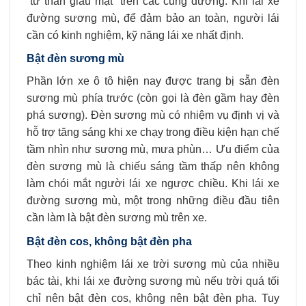
“tử thần giấu mặt” trên các cung đường. Khi lái xe
đường sương mù, để đảm bảo an toàn, người lái
cần có kinh nghiệm, kỹ năng lái xe nhất định.
Bật đèn sương mù
Phần lớn xe ô tô hiện nay được trang bị sẵn đèn
sương mù phía trước (còn gọi là đèn gầm hay đèn
phá sương). Đèn sương mù có nhiệm vụ định vị và
hỗ trợ tăng sáng khi xe chạy trong điều kiện hạn chế
tầm nhìn như sương mù, mưa phùn… Ưu điểm của
đèn sương mù là chiếu sáng tầm thấp nên không
làm chói mắt người lái xe ngược chiều. Khi lái xe
đường sương mù, một trong những điều đầu tiên
cần làm là bật đèn sương mù trên xe.
Bật đèn cos, không bật đèn pha
Theo kinh nghiệm lái xe trời sương mù của nhiều
bác tài, khi lái xe đường sương mù nếu trời quá tối
chỉ nên bật đèn cos, không nên bật đèn pha. Tuy