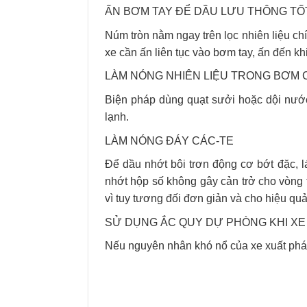
ẤN BƠM TAY ĐỂ DẦU LƯU THÔNG TỐ
Núm tròn nằm ngay trên lọc nhiên liệu ch
xe cần ấn liên tục vào bơm tay, ấn đến kh
LÀM NÓNG NHIÊN LIỆU TRONG BƠM 
Biện pháp dùng quạt sưởi hoặc dội nước
lạnh.
LÀM NÓNG ĐÁY CÁC-TE
Để dầu nhớt bôi trơn động cơ bớt đặc, l
nhớt hộp số không gây cản trở cho vòng
vì tuy tương đối đơn giản và cho hiệu qu
SỬ DỤNG ẮC QUY DỰ PHÒNG KHI XE
Nếu nguyên nhân khó nổ của xe xuất phát