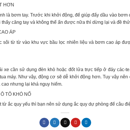
T HƠN
ính là bơm tay. Trước khi khởi động, để giúp đẩy dầu vào bơm ca
i thấy căng tay và không thể ấn được nữa thì dừng lại và đề thử
CAO ÁP
 sôi từ từ vào khu vực bầu lọc nhiên liệu và bơm cao áp được
ái xe cần sử dụng đèn khò hoặc đốt lửa trực tiếp ở đáy các-t
 tua máy. Như vậy, động cơ sẽ dễ khởi động hơn. Tuy vậy nên 
ả cao nhưng lại khá nguy hiểm.
 Ô TÔ KHÓ NỔ
 từ ắc quy yếu thì bạn nên sử dụng ắc quy dự phòng để câu đi