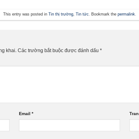
This entry was posted in
Tin thị trường
,
Tin tức
. Bookmark the
permalink
.
ng khai.
Các trường bắt buộc được đánh dấu
*
Email
*
Tra