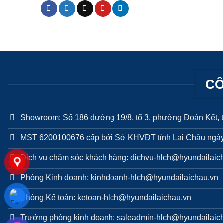
CÔ
Showroom: Số 186 đường 19/8, tổ 3, phường Đoàn Kết, t
MST 6200100676 cấp bởi Sở KHVĐT tỉnh Lai Châu ngày
Dich vụ chăm sóc khách hàng: dichvu-hlch@hyundailaic
Phòng Kinh doanh: kinhdoanh-hlch@hyundailaichau.vn
Phòng Kế toán: ketoan-hlch@hyundailaichau.vn
Trưởng phòng kinh doanh: saleadmin-hlch@hyundailaic