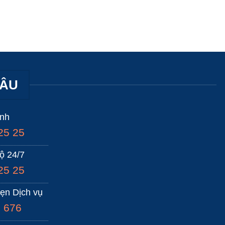
HÂU
anh
25 25
ộ 24/7
25 25
hẹn Dịch vụ
 676