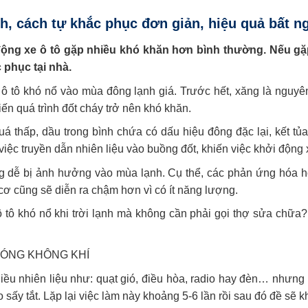
nh, cách tự khắc phục đơn giản, hiệu quả bất n
i động xe ô tô gặp nhiều khó khăn hơn bình thường. Nếu g
phục tại nhà.
ô tô khó nổ vào mùa đông lạnh giá. Trước hết, xăng là nguyên
hiến quá trình đốt cháy trở nên khó khăn.
uá thấp, dầu trong bình chứa có dấu hiệu đông đặc lại, kết tủa
ho việc truyền dẫn nhiên liệu vào buồng đốt, khiến việc khởi độn
ng dễ bị ảnh hưởng vào mùa lạnh. Cụ thể, các phản ứng hóa h
 cơ cũng sẽ diễn ra chậm hơn vì có ít năng lượng.
ô tô khó nổ khi trời lạnh mà không cần phải gọi thợ sửa chữ
NÓNG KHÔNG KHÍ
 nhiều nhiên liệu như: quạt gió, điều hòa, radio hay đèn… nh
o sấy tắt. Lặp lại việc làm này khoảng 5-6 lần rồi sau đó đề sẽ