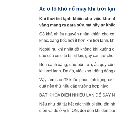
Xe ô tô khó nổ máy khi trời lạ
Khi thời tiết lạnh khiến cho việc khở
vàng mang ra gara sửa mà hãy tự khắc 
Có khá nhiều nguyên nhân khiến cho xe 
khác, xăng bốc hơi ít hơn khi trời lạnh, k
Ngoài ra, khi nhiệt độ không khí xuống q
dầu của xe ô tô bị bịt kín, gây cản trở c
Bên cạnh xăng, dầu bôi trơn, ắc-quy cũ
khi trời lạnh. Do đó, việc khởi động động
Vậy làm sao để khắc phục tình trạng xe 
quả nên thử nếu gặp trường hợp này:
BẬT KHÓA ĐIỆN NHIỀU LẦN ĐỂ SẤY 
Nếu như đã tắt hết các thiết bị tiêu tốn
điện và để ở vị trí ON, đợi đến khi đèn bá