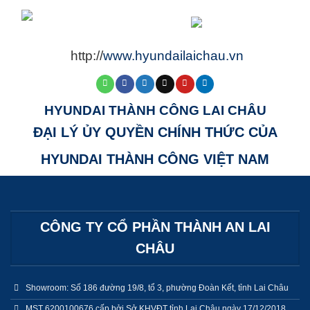
http://
www.hyundailaichau.vn
HYUNDAI THÀNH CÔNG LAI CHÂU
ĐẠI LÝ ỦY QUYỀN CHÍNH THỨC CỦA
HYUNDAI THÀNH CÔNG VIỆT NAM
CÔNG TY CỔ PHẦN THÀNH AN LAI
CHÂU
Showroom: Số 186 đường 19/8, tổ 3, phường Đoàn Kết, tỉnh Lai Châu
MST 6200100676 cấp bởi Sở KHVĐT tỉnh Lai Châu ngày 17/12/2018