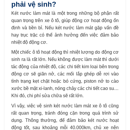
phải vệ sinh?
Két nước làm mát là một trong những bộ phận rất
quan trọng trên xe ô tô, giúp động cơ hoạt động ổn
định và bền bỉ. Nếu két nước làm mát gặp vấn đề
hay trục trặc có thể ảnh hưởng đến việc đảm bảo
nhiệt độ động cơ.
Một chiếc ô tô hoạt động thì nhiệt lượng do động cơ
sinh ra là rất lớn. Nếu không được làm mát thì dưới
tác động của nhiệt độ, các chi tiết kim loại bên trong
động cơ sẽ giãn nở, các mối lắp ghép dễ rơi vào
tình trạng kẹt chặt hoặc bó cứng, piston nở to cào
xước bề mặt xi-lanh, nóng chảy các chi tiết cao su…
Khi đó, chi phí sửa chữa sẽ rất lớn.
Vì vậy, việc vệ sinh két nước làm mát xe ô tô cũng
rất quan trọng, tránh đóng cặn trong quá trình sử
dụng. Thông thường, để đảm bảo két nước hoạt
động tốt, sau khoảng mỗi 40.000km, chủ xe nên