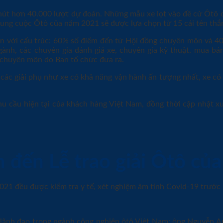
 hút hơn 40.000 lượt dự đoán. Những mẫu xe lọt vào đề cử Ôtô 
hung cuộc Ôtô của năm 2021 sẽ được lựa chọn từ 15 cái tên thắn
n với cấu trúc: 60% số điểm đến từ Hội đồng chuyên môn và 40
nh, các chuyên gia đánh giá xe, chuyên gia kỹ thuật, mua bán
 chuyên môn do Ban tổ chức đưa ra.
các giải phụ như xe có khả năng vận hành ấn tượng nhất, xe có 
u cầu hiện tại của khách hàng Việt Nam, đồng thời cập nhật x
 đến Lễ trao giải Ôtô củ
21 đều được kiểm tra y tế, xét nghiệm âm tính Covid-19 trước k
u lãnh đạo trong ngành công nghiệp ôtô Việt Nam: ông Nguyễn