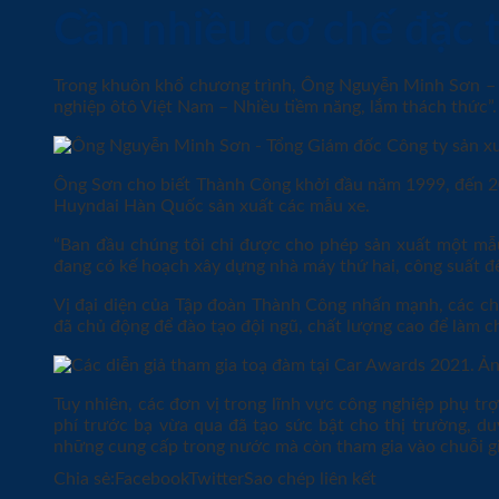
Cần nhiều cơ chế đặc 
Trong khuôn khổ chương trình, Ông Nguyễn Minh Sơn – 
nghiệp ôtô Việt Nam – Nhiều tiềm năng, lắm thách thức”.
Ông Sơn cho biết Thành Công khởi đầu năm 1999, đến 200
Huyndai Hàn Quốc sản xuất các mẫu xe.
“Ban đầu chúng tôi chỉ được cho phép sản xuất một mẫ
đang có kế hoạch xây dựng nhà máy thứ hai, công suất đ
Vị đại diện của Tập đoàn Thành Công nhấn mạnh, các chí
đã chủ động để đào tạo đội ngũ, chất lượng cao để làm ch
Tuy nhiên, các đơn vị trong lĩnh vực công nghiệp phụ tr
phí trước bạ vừa qua đã tạo sức bật cho thị trường, du
những cung cấp trong nước mà còn tham gia vào chuỗi giá
Chia sẻ:
FacebookTwitterSao chép liên kết