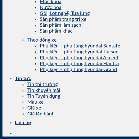
Móc khóa
Nước hoa
Gối, Lót nghế, Tựa lưng
Sản phẩm trang trí xe
Sản phẩm làm sạch
Sản phẩm khác
Theo dòng xe
Phụ kiện – phụ tùng hyundai Santafe
Phụ kiện – phụ tùng hyundai Tucson
Phụ kiện – phụ tùng hyundai Accent
Phụ kiện – phụ tùng hyundai Elantra
Phụ kiện – phụ tùng hyundai Grand
Tin tức
Tin thị trường
Tin khuyến mãi
Tin Tuyển dụng
Màu xe
Giá xe
Giá lăn bánh
Liên hệ