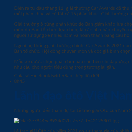
Diễn ra từ đầu tháng 11, giải thưởng Car Awards đã thu
mỗi phân khúc và có tất cả 15 phân khúc. Giải thưởng c
Giải thưởng ở từng phân khúc do Ban giám khảo lựa chọ
môn do Ban tổ chức lựa chọn, là các nhà báo chuyên ngà
người sử dụng xe nhiều năm và hoàn thành bảng câu hỏi
Ngoài hệ thống giải thưởng chính, Car Awards 2021 còn 
Ban tổ chức, Hội đồng chuyên môn và độc giả bình chọn.
Mẫu xe được chọn phải đảm bảo các tiêu chí đáp ứng nh
nhu cầu cho người tiêu dùng trong tương lai gần.
Chia sẻ:
FacebookTwitterSao chép liên kết
8h45
Lãnh đạo ôtô Việt Nam
Những người đến tham dự tại Lễ trao giải Ôtô của Năm 20
Lễ trao giải Ôtô của Năm 2021 có sự tham gia của nhiề