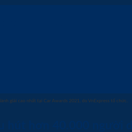
 của năm 2021
ành giải cao nhất tại Car Awards 2021, do VnExpress tổ chức.
u hút hơn 40.000 người 