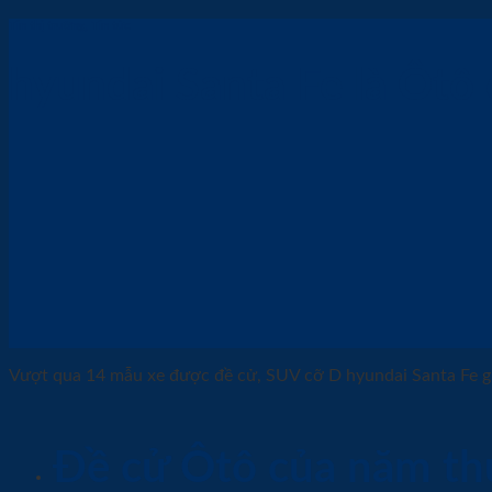
Tin thị trường
,
Tin tức
hyundai Santa Fe là Ôtô
Vượt qua 14 mẫu xe được đề cử, SUV cỡ D hyundai Santa Fe gi
Đề cử Ôtô của năm th