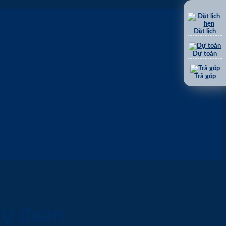
Đặt lịch
Dự toán
Trả góp
dự đoán