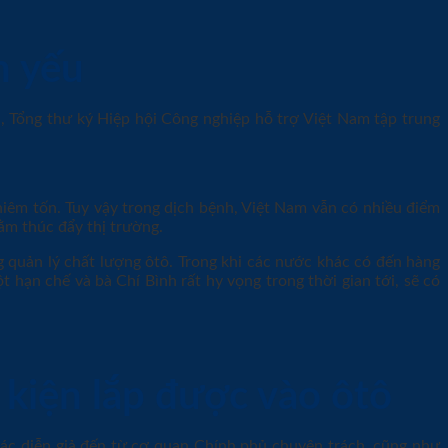
n yếu
h, Tổng thư ký Hiệp hội Công nghiệp hỗ trợ Việt Nam tập trung
hiêm tốn. Tuy vậy trong dịch bệnh, Việt Nam vẫn có nhiều điểm
ằm thúc đẩy thị trường.
g quản lý chất lượng ôtô. Trong khi các nước khác có đến hàng
 hạn chế và bà Chí Bình rất hy vọng trong thời gian tới, sẽ có
 kiện lắp được vào ôtô
các diễn giả đến từ cơ quan Chính phủ chuyên trách, cũng như