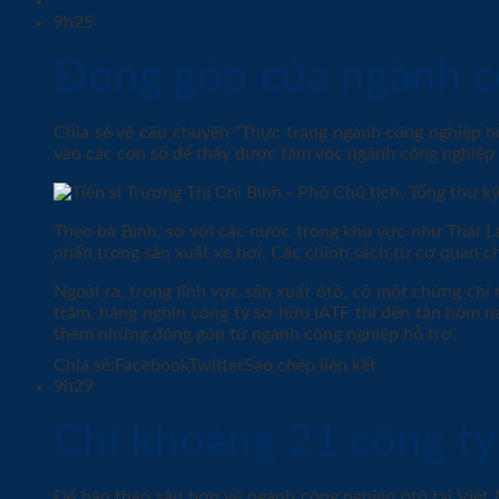
9h25
Đóng góp của ngành cô
Chia sẻ về câu chuyện “Thực trạng ngành công nghiệp hỗ
vào các con số để thấy được tầm vóc ngành công nghiệp h
Theo bà Bình, so với các nước trong khu vực như Thái L
nhấn trong sản xuất xe hơi. Các chính sách từ cơ quan 
Ngoài ra, trong lĩnh vực sản xuất ôtô, có một chứng chỉ
trăm, hàng nghìn công ty sở hữu IATF thì đến tận hôm na
thêm những đóng góp từ ngành công nghiệp hỗ trợ.
Chia sẻ:
FacebookTwitterSao chép liên kết
9h29
Chỉ khoảng 21 công ty 
Để bàn thảo sâu hơn về ngành công nghiệp ôtô tại Việt 