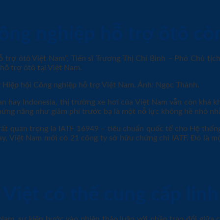
ng nghiệp hỗ trợ ôtô cò
 trợ ôtô Việt Nam”, Tiến sĩ Trương Thị Chí Bình – Phó Chủ tịc
ỗ trợ ôtô tại Việt Nam.
an hay Indonesia, thị trường xe hơi của Việt Nam vẫn còn khá k
chứng năng như giảm phí trước bạ là một nỗ lực không hề nhỏ nh
 rất quan trọng là IATF 16949 – tiêu chuẩn quốc tế cho Hệ thốn
y, Việt Nam mới có 21 công ty sở hữu chứng chỉ IATF. Đó là một
Việt có thể cung cấp linh
Nam, sự kiện bước vào phiên thảo luận với phần trao đổi giữa 