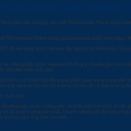
thù để phát triển ngành c
Tổng Giám đốc Công ty sản xuất Ôtô Hyundai Thành Công tham 
7 đã xây dựng được nhà máy lắp ráp ôtô tại Ninh Bình. Trải qu
u xe. Nhưng đến 2014, Huyndai đã đồng ý chuyển giao sản xuấ
ến 100.000 chiếc mỗi năm.
nh sách của Chính phủ đóng góp phần quan trọng trong việc thú
ủ công nghệ và liên kết với trường đại học để có định hướng đào
ợ vẫn đang gặp nhiều vướng mắc và nhiều bài toán kinh tế cần g
y trì đà tăng trưởng sản xuất. Doanh nghiệp nội địa hoá cũng
 trị toàn cầu”, ông Sơn cho biết.