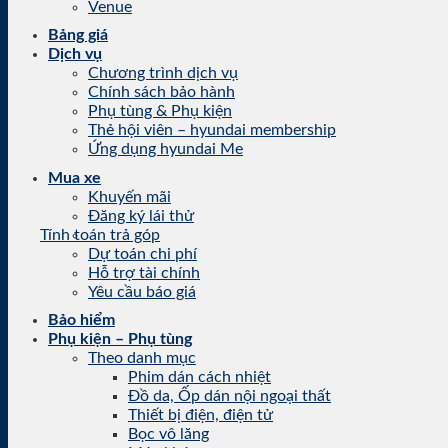
Venue
Bảng giá
Dịch vụ
Chương trình dịch vụ
Chính sách bảo hành
Phụ tùng & Phụ kiện
Thẻ hội viên – hyundai membership
Ứng dụng hyundai Me
Mua xe
Khuyến mãi
Đăng ký lái thử
Tính toán trả góp
Dự toán chi phí
Hỗ trợ tài chính
Yêu cầu báo giá
Bảo hiểm
Phụ kiện – Phụ tùng
Theo danh mục
Phim dán cách nhiệt
Đồ da, Ốp dán nội ngoại thất
Thiết bị điện, điện tử
Bọc vô lăng