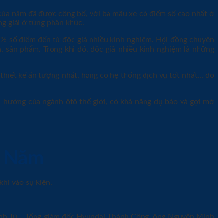
của năm đã được công bố, với ba mẫu xe có điểm số cao nhất ở
g giải ở từng phân khúc.
% số điểm đến từ độc giả nhiều kinh nghiệm. Hội đồng chuyên
, sản phẩm. Trong khi đó, độc giả nhiều kinh nghiệm là những
thiết kế ấn tượng nhất, hãng có hệ thống dịch vụ tốt nhất… do
u hướng của ngành ôtô thế giới, có khả năng dự báo và gợi mở
a Năm
hi vào sự kiện.
 Anh Tú – Tổng giám đốc Hyundai Thành Công, ông Nguyễn Minh