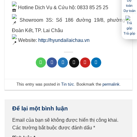
Hotline Dịch Vụ & Cứu hộ: 0833 85 25 25
Dự toán
Showroom 3S: Số 186 đường 19/8, phường
Đoàn Kết, TP. Lai Châu
Trả góp
Website:
http://hyundailaichau.vn
This entry was posted in
Tin tức
. Bookmark the
permalink
.
Để lại một bình luận
Email của bạn sẽ không được hiển thị công khai.
Các trường bắt buộc được đánh dấu
*