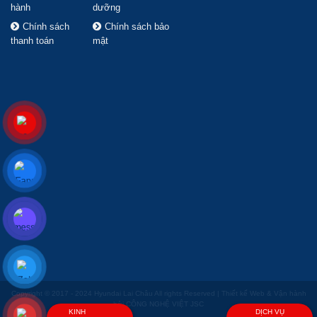
hành
dưỡng
Chính sách
Chính sách bảo
thanh toán
mật
Copyright © 2017 - 2024 Hyundai Lai Châu All rights Reserved | Thiết kế Web & Vận hành
bởi CÔNG NGHỆ VIỆT JSC
KINH
DỊCH VỤ