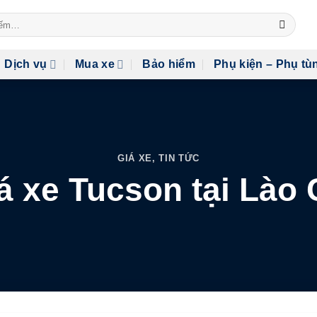
Dịch vụ
Mua xe
Bảo hiểm
Phụ kiện – Phụ tù
GIÁ XE
,
TIN TỨC
á xe Tucson tại Lào 