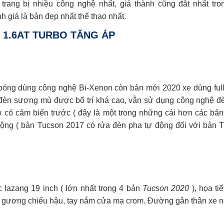
trang bị nhiều công nghệ nhất, giá thành cũng đắt nhất tr
 giá là bản đẹp nhất thể thao nhất.
 1.6AT TURBO TĂNG ÁP
óng dùng công nghệ Bi-Xenon còn bản mới 2020 xe dùng full l
đèn sương mù được bố trí khá cao, vẫn sử dụng công nghệ đ
o
có cảm biến trước ( đây là một trong những cái hơn các bản
ng ( bản Tucson 2017 có rửa đèn pha tự động đối với bản Tu
c lazang 19 inch ( lớn nhất trong 4 bản
Tucson 2020
), họa t
ên gương chiếu hậu, tay nắm cửa mạ crom. Đường gân thân xe nổ