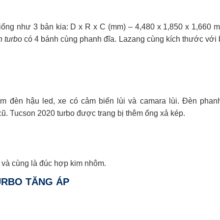
iống như 3 bản kia: D x R x C (mm) – 4,480 x 1,850 x 1,660
n turbo
có 4 bánh cùng phanh đĩa. Lazang cùng kích thước với b
ụm đèn hậu led, xe có cảm biến lùi và camara lùi. Đèn phan
ũ. Tucson 2020 turbo được trang bị thêm ống xả kép.
 và cùng là đúc hợp kim nhôm.
URBO TĂNG ÁP