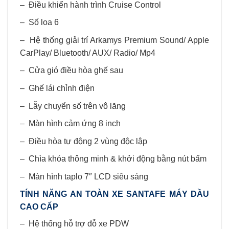
– Điều khiển hành trình Cruise Control
– Số loa 6
– Hệ thống giải trí Arkamys Premium Sound/ Apple
CarPlay/ Bluetooth/ AUX/ Radio/ Mp4
– Cửa gió điều hòa ghế sau
– Ghế lái chỉnh điện
– Lẫy chuyển số trên vô lăng
– Màn hình cảm ứng 8 inch
– Điều hòa tự động 2 vùng độc lập
– Chìa khóa thông minh & khởi động bằng nút bấm
– Màn hình taplo 7″ LCD siêu sáng
TÍNH NĂNG AN TOÀN XE SANTAFE MÁY DẦU
CAO CẤP
– Hệ thống hỗ trợ đỗ xe PDW