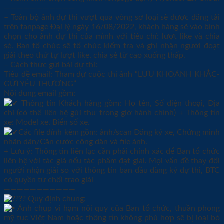
———————————
– Toàn bộ ảnh dự thi vượt qua vòng sơ loại sẽ được đăng tải
trên fanpage Đại lý ngày 16/08/2022, khách hàng sẽ vào bình
chọn cho ảnh dự thi của mình với tiêu chí: lượt like và chia
sẻ. Ban tổ chức sẽ tổ chức kiểm tra và ghi nhận người đoạt
giải theo thứ tự lượt like, chia sẻ từ cao xuống thấp.
– Cách thức gửi bài dự thi:
Tiêu đề email: Tham dự cuộc thi ảnh “LƯU KHOẢNH KHẮC-
GỬI YÊU THƯƠNG”
Nội dung email gồm:
Thông tin Khách hàng gồm: Họ tên, Số điện thoại, Địa
chỉ (có thể liên hệ gửi thư trong giờ hành chính) + Thông tin
xe: Model xe, Biển số xe.
Các file đính kèm gồm: ảnh/scan Đăng ký xe, Chứng minh
nhân dân/Căn cước công dân và file ảnh.
+ Lưu ý: Thông tin liên lạc cần phải chính xác để Ban tổ chức
liên hệ với tác giả nếu tác phẩm đạt giải. Mọi vấn đề thay đổi
người nhận giải so với thông tin ban đầu đăng ký dự thi, BTC
có quyền từ chối trao giải
———————————
Quy định chung:
Ảnh chụp vi hạm nội quy của Ban tổ chức, thuần phong
mỹ tục Việt Nam hoặc thông tin không phù hợp sẽ bị loại bỏ