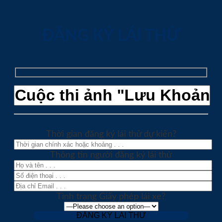
ĐĂNG KÝ LÁI THỬ
Thời gian đăng ký lái thử dự kiến?
Thông tin người đăng ký lái thử
Tình trạng Giấy phép lái xe?