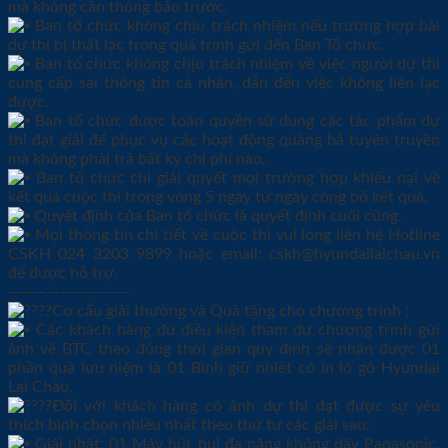
mà không cần thông báo trước.
Ban tổ chức không chịu trách nhiệm nếu trường hợp bài
dự thi bị thất lạc trong quá trình gửi đến Ban Tổ chức.
Ban tổ chức không chịu trách nhiệm về việc người dự thi
cung cấp sai thông tin cá nhân, dẫn đến việc không liên lạc
được.
Ban tổ chức được toàn quyền sử dụng các tác phẩm dự
thi đạt giải để phục vụ các hoạt động quảng bá tuyên truyền
mà không phải trả bất kỳ chi phí nào.
Ban tổ chức chỉ giải quyết mọi trường hợp khiếu nại về
kết quả cuộc thi trong vòng 5 ngày từ ngày công bố kết quả.
Quyết định của Ban tổ chức là quyết định cuối cùng.
Mọi thông tin chi tiết về cuộc thi vui lòng liên hệ Hotline
CSKH 024 3203 9899 hoặc email: cskh@hyundailaichau.vn
để được hỗ trợ.
—————————-
Cơ cấu giải thưởng và Quà tặng cho chương trình :
Các khách hàng đủ điều kiện tham dự chương trình gửi
ảnh về BTC theo đúng thời gian quy định sẽ nhận được 01
phần quà lưu niệm là 01 Bình giữ nhiệt có in lô gô Hyundai
Lai Châu.
Đối với khách hàng có ảnh dự thi đạt được sự yêu
thích bình chọn nhiều nhất theo thứ tự các giải sau:
Giải nhất: 01 Máy hút bụi đa năng không dây Panasonic.