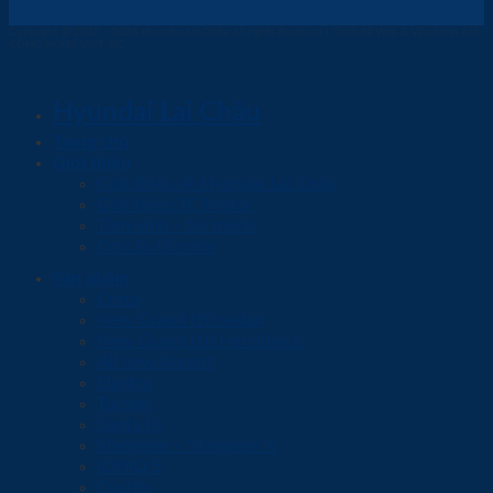
Copyright © 2017 - 2024 Hyundai Lai Châu All rights Reserved | Thiết kế Web & Vận hành bởi
CÔNG NGHỆ VIỆT JSC
Hyundai Lai Châu
Trang chủ
Giới thiệu
Giới thiệu về Hyundai Lai Châu
Giới thiệu TC Motor
Tầm nhìn – Sứ mệnh
Cơ cấu tổ chức
Sản phẩm
Creta
New Grand i10 sedan
New Grand i10 Hatchback
All new Accent
Elantra
Tucson
Santa Fe
Stargazer – Stargazer X
IONIQ 5
Custin