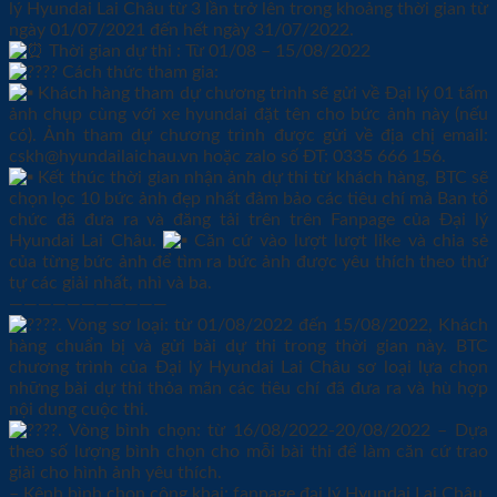
lý Hyundai Lai Châu từ 3 lần trở lên trong khoảng thời gian từ
ngày 01/07/2021 đến hết ngày 31/07/2022.
Thời gian dự thi : Từ 01/08 – 15/08/2022
Cách thức tham gia:
Khách hàng tham dự chương trình sẽ gửi về Đại lý 01 tấm
ảnh chụp cùng với xe hyundai đặt tên cho bức ảnh này (nếu
có). Ảnh tham dự chương trình được gửi về địa chị email:
cskh@hyundailaichau.vn hoặc zalo số ĐT: 0335 666 156.
Kết thúc thời gian nhận ảnh dự thi từ khách hàng, BTC sẽ
chọn lọc 10 bức ảnh đẹp nhất đảm bảo các tiêu chí mà Ban tổ
chức đã đưa ra và đăng tải trên trên Fanpage của Đại lý
Hyundai Lai Châu.
Căn cứ vào lượt lượt like và chia sẻ
của từng bức ảnh để tìm ra bức ảnh được yêu thích theo thứ
tự các giải nhất, nhì và ba.
———————————
. Vòng sơ loại: từ 01/08/2022 đến 15/08/2022, Khách
hàng chuẩn bị và gửi bài dự thi trong thời gian này. BTC
chương trình của Đại lý Hyundai Lai Châu sơ loại lựa chọn
những bài dự thi thỏa mãn các tiêu chí đã đưa ra và hù hợp
nội dung cuộc thi.
. Vòng bình chọn: từ 16/08/2022-20/08/2022 – Dựa
theo số lượng bình chọn cho mỗi bài thi để làm căn cứ trao
giải cho hình ảnh yêu thích.
– Kênh bình chọn công khai: fanpage đại lý Hyundai Lai Châu.