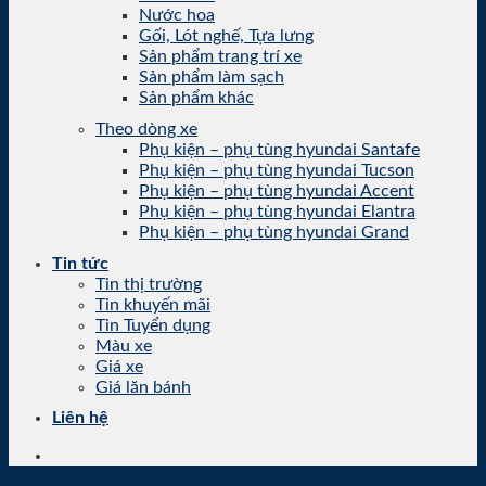
Nước hoa
Gối, Lót nghế, Tựa lưng
Sản phẩm trang trí xe
Sản phẩm làm sạch
Sản phẩm khác
Theo dòng xe
Phụ kiện – phụ tùng hyundai Santafe
Phụ kiện – phụ tùng hyundai Tucson
Phụ kiện – phụ tùng hyundai Accent
Phụ kiện – phụ tùng hyundai Elantra
Phụ kiện – phụ tùng hyundai Grand
Tin tức
Tin thị trường
Tin khuyến mãi
Tin Tuyển dụng
Màu xe
Giá xe
Giá lăn bánh
Liên hệ