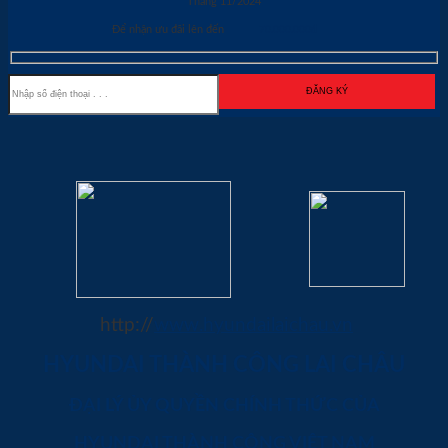
Tháng 11/2024
Để nhận ưu đãi lên đến
70.000.000đ
http://
www.hyundailaichau.vn
HYUNDAI THÀNH CÔNG LAI CHÂU
ĐẠI LÝ ỦY QUYỀN CHÍNH THỨC CỦA
HYUNDAI THÀNH CÔNG VIỆT NAM