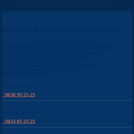
CÔNG TY CỔ PHẦN THÀNH AN LAI CHÂU
Showroom: Số 186 đường 19/8, tổ 3, phường Đoàn Kết, tỉnh Lai Châu
MST 6200100676 cấp bởi Sở KHVĐT tỉnh Lai Châu ngày 17/12/2018
Dich vụ chăm sóc khách hàng: dichvu-hlch@hyundailaichau.vn
Phòng Kinh doanh: kinhdoanh-hlch@hyundailaichau.vn
Phòng Kế toán: ketoan-hlch@hyundailaichau.vn
Trưởng phòng kinh doanh: saleadmin-hlch@hyundailaichau.vn
Giám đốc đại lý: giamdoc-hlch@hyundailaichau.vn
Website: www.hyundailaichau.vn
Hotline Kinh doanh
0838 90 25 25
Dịch vụ & Cứu hộ 24/7
0833 85 25 25