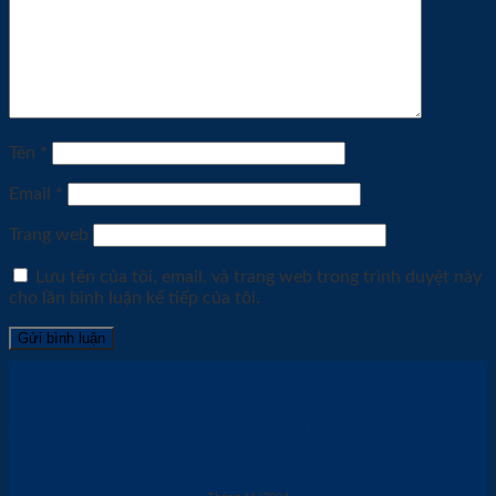
Tên
*
Email
*
Trang web
Lưu tên của tôi, email, và trang web trong trình duyệt này
cho lần bình luận kế tiếp của tôi.
CHÀO ĐÓN HYUNDAI THÀNH CÔNG LAI
CHÂU