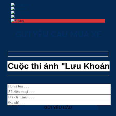
GỬI YÊU CẦU MUA XE