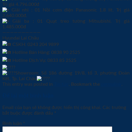
Trị giá 4.796.000đ
Giải nhì : 01 Nồi cơm điện Panasonic 1.8 lít. Trị giá
2.640.000đ.
Giải ba : 01 Quạt treo tường Mitsubishi. Trị giá
1.485.000đ
——————————
Hyundai Lai Châu
CSKH: 0243 204 9899
Hotline Bán Hàng: 0838 90 2525
Hotline Dịch Vụ: 0833 85 2525
Showroom: Số 186 đường 19/8, tổ 3, phường Đoàn
Kết, Tp. Lai Châu
This entry was posted in
Tin tức
. Bookmark the
permalink
.
Để lại một bình luận
Email của bạn sẽ không được hiển thị công khai.
Các trường
bắt buộc được đánh dấu
*
Bình luận
*