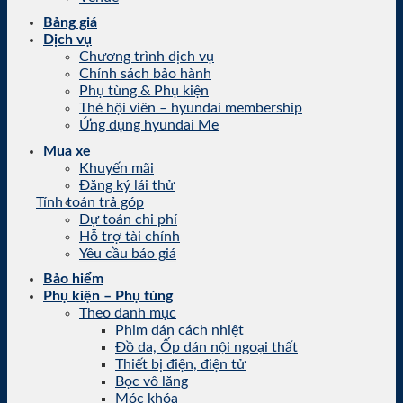
Bảng giá
Dịch vụ
Chương trình dịch vụ
Chính sách bảo hành
Phụ tùng & Phụ kiện
Thẻ hội viên – hyundai membership
Ứng dụng hyundai Me
Mua xe
Khuyến mãi
Đăng ký lái thử
Tính toán trả góp
Dự toán chi phí
Hỗ trợ tài chính
Yêu cầu báo giá
Bảo hiểm
Phụ kiện – Phụ tùng
Theo danh mục
Phim dán cách nhiệt
Đồ da, Ốp dán nội ngoại thất
Thiết bị điện, điện tử
Bọc vô lăng
Móc khóa