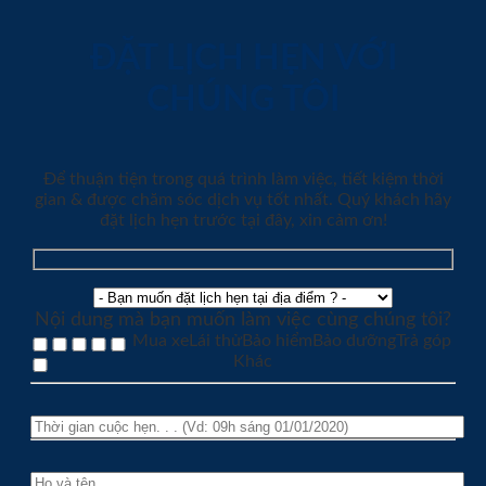
ĐẶT LỊCH HẸN VỚI
CHÚNG TÔI
Để thuận tiện trong quá trình làm việc, tiết kiệm thời
gian & được chăm sóc dịch vụ tốt nhất. Quý khách hãy
đặt lịch hẹn trước tại đây, xin cảm ơn!
Nội dung mà bạn muốn làm việc cùng chúng tôi?
Mua xe
Lái thử
Bảo hiểm
Bảo dưỡng
Trả góp
Khác