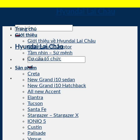
Skip
Hyundai Lai Châu
to
content
Tìm
Trang chủ
kiếm:
Giới thiệu
Giới thiệu về Hyundai Lai Châu
Hyundai Lai Châu
Giới thiệu TC Motor
Tầm nhìn – Sứ mệnh
Tìm
Cơ cấu tổ chức
kiếm:
Sản phẩm
Creta
New Grand i10 sedan
New Grand i10 Hatchback
All new Accent
Elantra
Tucson
Santa Fe
Stargazer – Stargazer X
IONIQ 5
Custin
Palisade
Venue