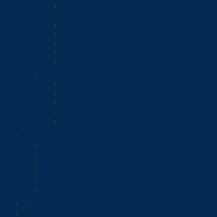
Bọc vô lăng
Móc khóa
Nước hoa
Gối, Lót nghế, Tựa lưng
Sản phẩm trang trí xe
Sản phẩm làm sạch
Sản phẩm khác
Theo dòng xe
Phụ kiện – phụ tùng hyundai Santafe
Phụ kiện – phụ tùng hyundai Tucson
Phụ kiện – phụ tùng hyundai Accent
Phụ kiện – phụ tùng hyundai Elantra
Phụ kiện – phụ tùng hyundai Grand
Tin tức
Tin thị trường
Tin khuyến mãi
Tin Tuyển dụng
Màu xe
Giá xe
Giá lăn bánh
Liên hệ