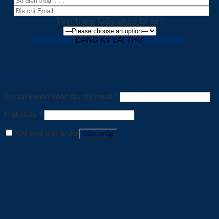
Tình trạng Giấy phép lái xe?
Đăng nhập
Tên tài khoản hoặc địa chỉ email
*
Mật khẩu
*
Ghi nhớ mật khẩu
Đăng nhập
Quên mật khẩu?