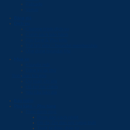
Palisade
Venue
Bảng giá
Dịch vụ
Chương trình dịch vụ
Chính sách bảo hành
Phụ tùng & Phụ kiện
Thẻ hội viên – hyundai membership
Ứng dụng hyundai Me
Mua xe
Khuyến mãi
Đăng ký lái thử
Tính toán trả góp
Dự toán chi phí
Hỗ trợ tài chính
Yêu cầu báo giá
Bảo hiểm
Phụ kiện – Phụ tùng
Theo danh mục
Phim dán cách nhiệt
Đồ da, Ốp dán nội ngoại thất
Thiết bị điện, điện tử