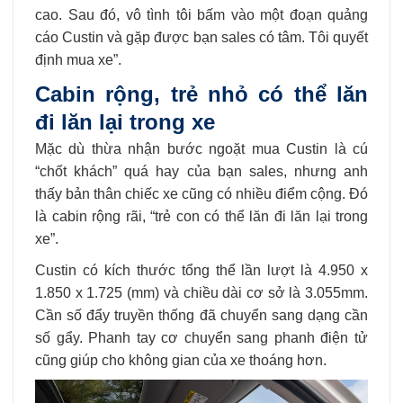
cao. Sau đó, vô tình tôi bấm vào một đoạn quảng
cáo Custin và gặp được bạn sales có tâm. Tôi quyết
định mua xe”.
Cabin rộng, trẻ nhỏ có thể lăn
đi lăn lại trong xe
Mặc dù thừa nhận bước ngoặt mua Custin là cú
“chốt khách” quá hay của bạn sales, nhưng anh
thấy bản thân chiếc xe cũng có nhiều điểm cộng. Đó
là cabin rộng rãi, “trẻ con có thể lăn đi lăn lại trong
xe”.
Custin có kích thước tổng thể lần lượt là 4.950 x
1.850 x 1.725 (mm) và chiều dài cơ sở là 3.055mm.
Cần số đẩy truyền thống đã chuyển sang dạng cần
số gẩy. Phanh tay cơ chuyển sang phanh điện tử
cũng giúp cho không gian của xe thoáng hơn.