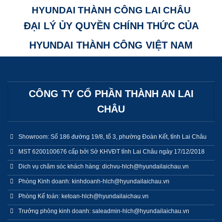
HYUNDAI THÀNH CÔNG LAI CHÂU
ĐẠI LÝ ỦY QUYỀN CHÍNH THỨC CỦA
HYUNDAI THÀNH CÔNG VIỆT NAM
CÔNG TY CỔ PHẦN THÀNH AN LAI
CHÂU
Showroom: Số 186 đường 19/8, tổ 3, phường Đoàn Kết, tỉnh Lai Châu
MST 6200100676 cấp bởi Sở KHVĐT tỉnh Lai Châu ngày 17/12/2018
Dich vụ chăm sóc khách hàng: dichvu-hlch@hyundailaichau.vn
Phòng Kinh doanh: kinhdoanh-hlch@hyundailaichau.vn
Phòng Kế toán: ketoan-hlch@hyundailaichau.vn
Trưởng phòng kinh doanh: saleadmin-hlch@hyundailaichau.vn