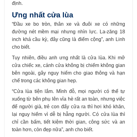
định.
Ưng nhất cửa lùa
“Đầu xe bo tròn, thân xe và đuôi xe có những
đường nét mềm mại nhưng nhìn lực. La-zăng 18
inch khá cầu kỳ, đây cũng là điểm cộng”, anh Linh
cho biết.
Tuy nhiên, điều anh ưng nhất là cửa lùa. Khi mở
cửa chiếc xe, cánh cửa không bị chiếm không gian
bên ngoài, gây nguy hiểm cho giao thông và hạn
chế trong các không gian hẹp.
“Cửa lùa tiện lắm. Mình đỗ, mọi người có thể tự
xuống từ bên phụ lên vỉa hè rất an toàn, nhưng việc
để người già, trẻ con đẩy cửa ra thì hơi khó khăn,
lại nguy hiểm vì dễ bị hẫng người. Có cửa lùa thì
chỉ cần bấm, tiết kiệm thời gian, công sức và an
toàn hơn, còn đẹp nữa”, anh cho biết.