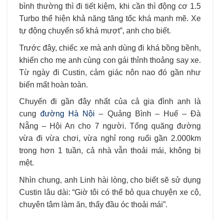
bình thường thì đi tiết kiệm, khi cần thì động cơ 1.5
Turbo thể hiện khả năng tăng tốc khá mạnh mẽ. Xe
tự động chuyển số khá mượt”, anh cho biết.
Trước đây, chiếc xe mà anh dùng đi khá bồng bềnh,
khiến cho mẹ anh cùng con gái thỉnh thoảng say xe.
Từ ngày đi Custin, cảm giác nôn nao đó gần như
biến mất hoàn toàn.
Chuyến đi gần đây nhất của cả gia đình anh là
cung
đường Hà Nội
– Quảng Bình – Huế – Đà
Nẵng – Hội An cho 7 người. Tổng quãng đường
vừa đi vừa chơi, vừa nghỉ rong ruổi gần 2.000km
trong hơn 1 tuần, cả nhà vẫn thoải mái, không bị
mệt.
Nhìn chung, anh Linh hài lòng, cho biết sẽ sử dụng
Custin lâu dài: “Giờ tôi có thể bỏ qua chuyện xe cộ,
chuyên tâm làm ăn, thấy đầu óc thoải mái”.