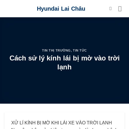
Skip
Hyundai Lai Châu
to
content
TIN THỊ TRƯỜNG
,
TIN TỨC
Cách sử lý kính lái bị mờ vào trời
lạnh
XỬ LÍ KÍNH BỊ MỜ KHI LÁI XE VÀO TRỜI LẠNH