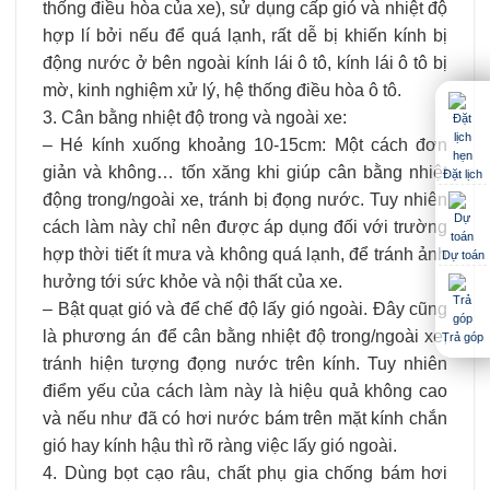
thống điều hòa của xe), sử dụng cấp gió và nhiệt độ
hợp lí bởi nếu để quá lạnh, rất dễ bị khiến kính bị
động nước ở bên ngoài kính lái ô tô, kính lái ô tô bị
mờ, kinh nghiệm xử lý, hệ thống điều hòa ô tô.
3. Cân bằng nhiệt độ trong và ngoài xe:
– Hé kính xuống khoảng 10-15cm: Một cách đơn
giản và không… tốn xăng khi giúp cân bằng nhiệt
Đặt lịch
động trong/ngoài xe, tránh bị đọng nước. Tuy nhiên
cách làm này chỉ nên được áp dụng đối với trường
hợp thời tiết ít mưa và không quá lạnh, để tránh ảnh
Dự toán
hưởng tới sức khỏe và nội thất của xe.
– Bật quạt gió và để chế độ lấy gió ngoài. Đây cũng
là phương án để cân bằng nhiệt độ trong/ngoài xe,
Trả góp
tránh hiện tượng đọng nước trên kính. Tuy nhiên
điểm yếu của cách làm này là hiệu quả không cao
và nếu như đã có hơi nước bám trên mặt kính chắn
gió hay kính hậu thì rõ ràng việc lấy gió ngoài.
4. Dùng bọt cạo râu, chất phụ gia chống bám hơi