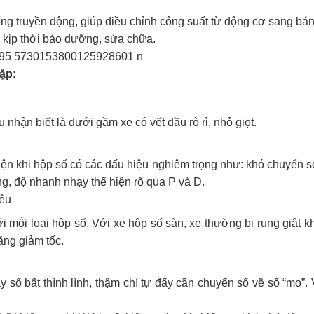
ng truyền động, giúp điều chỉnh công suất từ động cơ sang bánh 
 kịp thời bảo dưỡng, sửa chữa.
ặp:
nhận biết là dưới gầm xe có vết dầu rò rỉ, nhỏ giọt.
iện khi hộp số có các dấu hiệu nghiêm trọng như: khó chuyển số
ng, độ nhanh nhạy thể hiện rõ qua P và D.
kêu
i mỗi loại hộp số. Với xe hộp số sàn, xe thường bị rung giật 
ăng giảm tốc.
ảy số bất thình lình, thậm chí tự đẩy cần chuyển số về số “mo”.