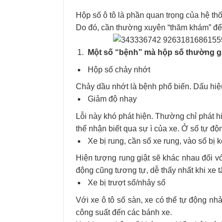
Hộp số ô tô là phần quan trọng của hệ thố
Do đó, cần thường xuyên “thăm khám” để
Một số “bệnh” mà hộp số thường g
Hộp số chảy nhớt
Chảy dầu nhớt là bệnh phổ biến. Dấu hiệu 
Giảm độ nhạy
Lỗi này khó phát hiện. Thường chỉ phát h
thể nhận biết qua sự ì của xe. Ở số tự độ
Xe bị rung, cần số xe rung, vào số bị 
Hiện tượng rung giật sẽ khác nhau đối vớ
động cũng tương tự, dễ thấy nhất khi xe t
Xe bị trượt số/nhảy số
Với xe ô tô số sàn, xe có thể tự động nh
công suất đến các bánh xe.