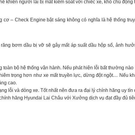
hể khiến người lái bị mất kiểm soát với chiếc xe, khó chủ động 
ng cơ – Check Engine bật sáng không có nghĩa là hệ thống tr
 răng bơm dầu bị vỡ sẽ gây mất áp suất dầu hộp số, ảnh hưởn
.
ng toàn bộ hệ thống vận hành. Nếu phát hiện lỗi bất thường nào
ghiêm trọng hơn như xe mất truyền lực, dừng đột ngột… Nếu kh
ăng cao.
ng lỗi và dòng xe. Tốt nhất nên đưa ra đại lý chính hãng uy tín 
ý chính hãng Hyundai Lai Châu với Xưởng dịch vụ đạt đầy đủ tiêu