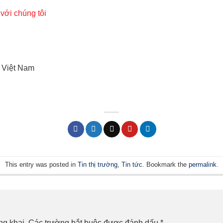
 với chúng tôi
 Việt Nam
This entry was posted in
Tin thị trường
,
Tin tức
. Bookmark the
permalink
.
ng khai.
Các trường bắt buộc được đánh dấu
*