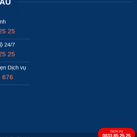
HÂU
anh
25 25
ộ 24/7
25 25
hẹn Dịch vụ
 676
DỊCH VỤ
0833 85 25 25