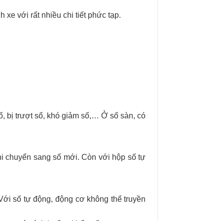
xe với rất nhiều chi tiết phức tạp.
, bị trượt số, khó giảm số,… Ở số sàn, có
khi chuyển sang số mới. Còn với hộp số tự
 Với số tự động, động cơ không thể truyền