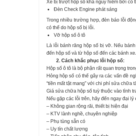
Xe bị trượt hộp số khá nguy hiểm bởi có t
Đèn Check Engine phát sáng
Trong nhiều trường hợp, đèn báo lỗi độ
có thể do hộp số bị lỗi.
Vỡ hộp số ô tô
Là lỗi bánh răng hộp số bị vỡ. Nếu bánh
đến hộp số và từ hộp số đến các bánh xe
2. Cách khắc phục lỗi hộp số:
Hộp số ô tô là bộ phận rất quan trọng tro
Hỏng hộp số có thể gây ra các vấn đề n
“tiền mất tật mang” với chi phí sửa chữa t
Giá sửa chữa hộp số tuỳ thuộc vào tình trạ
Nếu gặp các lỗi trên, hãy đến ngay đại l
– Không gian rộng rãi, thiết bị hiện đại
– KTV lành nghề, chuyên nghiệp
– Phụ tùng sẵn có
– Uy tín chất lượng