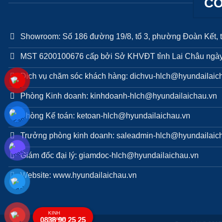
CÔ
Showroom: Số 186 đường 19/8, tổ 3, phường Đoàn Kết, t
MST 6200100676 cấp bởi Sở KHVĐT tỉnh Lai Châu ngày
Dich vụ chăm sóc khách hàng: dichvu-hlch@hyundailaic
Phòng Kinh doanh: kinhdoanh-hlch@hyundailaichau.vn
Phòng Kế toán: ketoan-hlch@hyundailaichau.vn
Trưởng phòng kinh doanh: saleadmin-hlch@hyundailaic
Giám đốc đại lý: giamdoc-hlch@hyundailaichau.vn
Website: www.hyundailaichau.vn
KINH
0838 90 25 25
DOANH