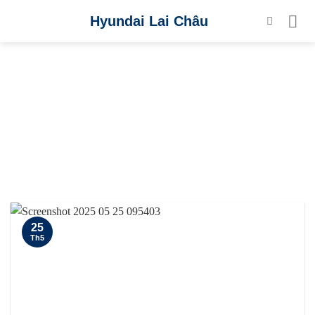
Skip
Hyundai Lai Châu
to
content
CATEGORY ARCHIVES:
TIN NỘI BỘ
25
Th5