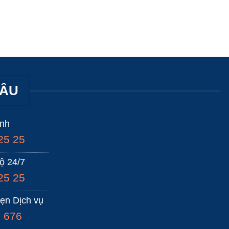
HÂU
anh
25 25
ộ 24/7
25 25
hẹn Dịch vụ
 676