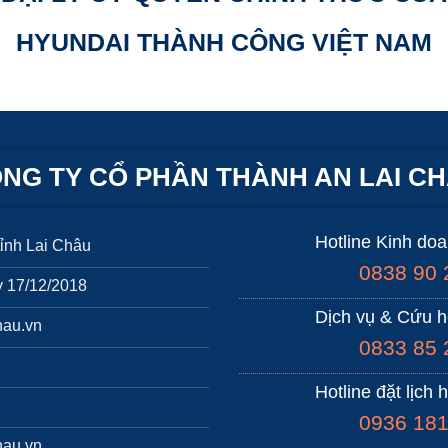
HYUNDAI THÀNH CÔNG VIỆT NAM
NG TY CỔ PHẦN THÀNH AN LAI C
Hotline Kinh do
ỉnh Lai Châu
0838 90 
 17/12/2018
Dịch vụ & Cứu h
hau.vn
0833 85 
Hotline đặt lịch 
0936 181
hau.vn