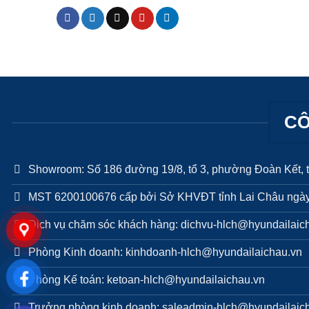
CÔ
Showroom: Số 186 đường 19/8, tổ 3, phường Đoàn Kết, t
MST 6200100676 cấp bởi Sở KHVĐT tỉnh Lai Châu ngày
Dich vụ chăm sóc khách hàng: dichvu-hlch@hyundailaic
Phòng Kinh doanh: kinhdoanh-hlch@hyundailaichau.vn
Phòng Kế toán: ketoan-hlch@hyundailaichau.vn
Trưởng phòng kinh doanh: saleadmin-hlch@hyundailaic