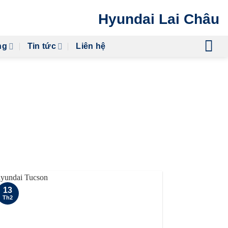
Hyundai Lai Châu
ng
Tin tức
Liên hệ
AFE
13
Th2