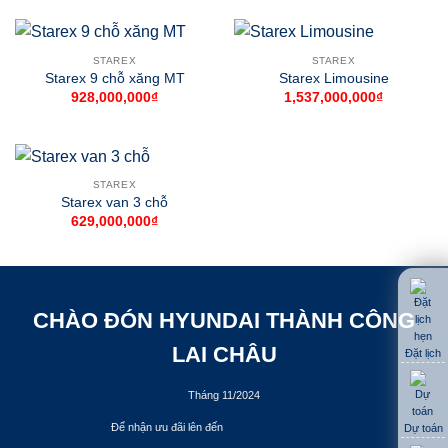
STAREX
STAREX
Starex 9 chỗ xăng MT
Starex Limousine
928,000,000
₫
1,537,000,000
₫
STAREX
Starex van 3 chỗ
629,000,000
₫
CHÀO ĐÓN HYUNDAI THÀNH CÔNG
LAI CHÂU
Đặt lịch
Tháng 11/2024
Để nhận ưu đãi lên đến
Dự toán
70.000.000đ