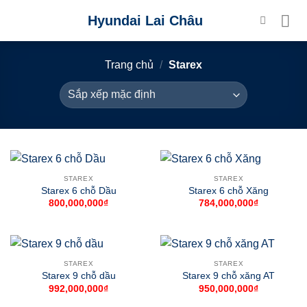
Skip
Hyundai Lai Châu
to
content
Trang chủ
/
Starex
STAREX
STAREX
Starex 6 chỗ Dầu
Starex 6 chỗ Xăng
800,000,000
₫
784,000,000
₫
STAREX
STAREX
Starex 9 chỗ dầu
Starex 9 chỗ xăng AT
992,000,000
₫
950,000,000
₫